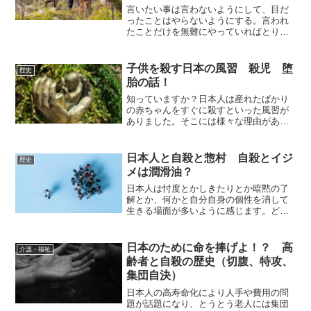
言いたい事は言わないようにして、目だ
ったことはやらないようにする。言われ
たことだけを無難にやっていればとりあ
えず安泰だろう。その民族性はどこから
来るのか？稲作文化が日本列島に入って
きたことと関係がありそうなので探って
子供を殺す日本の風習 殺児 堕
歴史
みましょう。
胎の話！
知っていますか？日本人は産れたばかり
の赤ちゃんをすぐに殺すといった風習が
ありました。そこには様々な理由があっ
て当時としてはごく普通に行われていた
ようです。古事記の神話の中にも殺児が
記されています。そんな歴史を覗いてみ
日本人と自殺と惣村 自殺とイジ
歴史
ようと思います。
メは潤滑油？
日本人は忖度とかしきたりとか暗黙の了
解とか、何かと自分自身の個性を消して
生きる場面が多いように感じます。どう
してなのか？いといろ理由はあろうかと
思います。今回は室町時代～鎌倉時代の
歴史や風習から日本人の生きずらさを見
日本のために命を捧げよ！？ 高
介護・福祉
てみたいと思います。
齢者と自殺の歴史（切腹、特攻、
集団自決）
日本人の高寿命化により人手や費用の問
題が話題になり、とうとう老人には集団