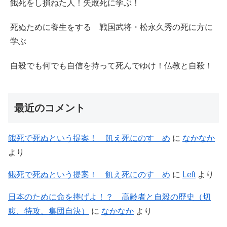
餓死をし損ねた人！失敗死に学ぶ！
死ぬために養生をする 戦国武将・松永久秀の死に方に
学ぶ
自殺でも何でも自信を持って死んでゆけ！仏教と自殺！
最近のコメント
餓死で死ぬという提案！ 飢え死にのすゝめ
に
なかなか
より
餓死で死ぬという提案！ 飢え死にのすゝめ
に
Left
より
日本のために命を捧げよ！？ 高齢者と自殺の歴史（切
腹、特攻、集団自決）
に
なかなか
より