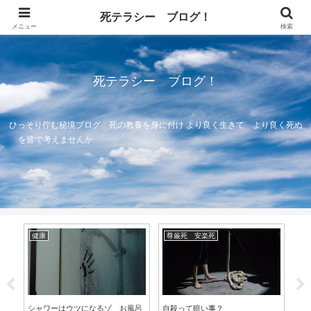
死テラシー ブログ！
メニュー
検索
死テラシー ブログ！
ひっそり佇む秘境ブログ 死の教養を身に付け より良く生きて より良く死ぬ
を皆で考えませんか
健康
尊厳死 安楽死
自
シャワーはウツになるゾ お風呂
自殺って暗い事？
鉄