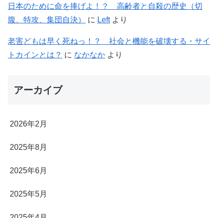
日本のために命を捧げよ！？ 高齢者と自殺の歴史（切
腹、特攻、集団自決）
に
Left
より
老害どもは早く死ねっ！？ 社会と機能を破壊する・サイ
トカインとは？
に
なかなか
より
アーカイブ
2026年2月
2025年8月
2025年6月
2025年5月
2025年4月