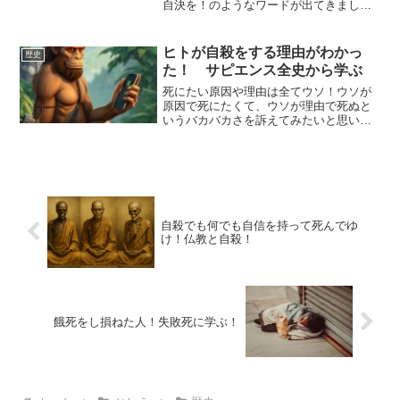
自決を！のようなワードが出てきまし
た。このような話題が出るのは必然のよ
うに感じます。そこで、自分はどうあり
たいのか真剣に考える時期がきました。
ヒトが自殺をする理由がわかっ
歴史
誰かのために死にたいですか？
た！ サピエンス全史から学ぶ
死にたい原因や理由は全てウソ！ウソが
原因で死にたくて、ウソが理由で死ぬと
いうバカバカさを訴えてみたいと思いま
す。自殺をする動物はヒトだけでどうし
てヒトは自殺をするのか？という疑問を
晴らします。
自殺でも何でも自信を持って死んでゆ
け！仏教と自殺！
餓死をし損ねた人！失敗死に学ぶ！