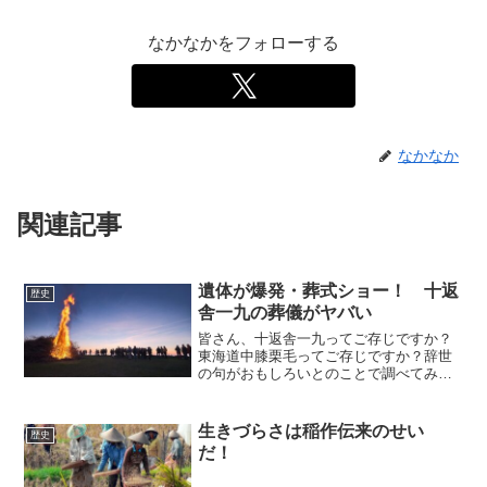
なかなかをフォローする
なかなか
関連記事
遺体が爆発・葬式ショー！ 十返
歴史
舎一九の葬儀がヤバい
皆さん、十返舎一九ってご存じですか？
東海道中膝栗毛ってご存じですか？辞世
の句がおもしろいとのことで調べてみた
のですが、なかなかにおもしろい人でし
た。生涯を閉じ最期、火葬の時十返舎一
九本人の遺体が爆発しました…そんな人
生きづらさは稲作伝来のせい
歴史
です。どんな人なの？
だ！