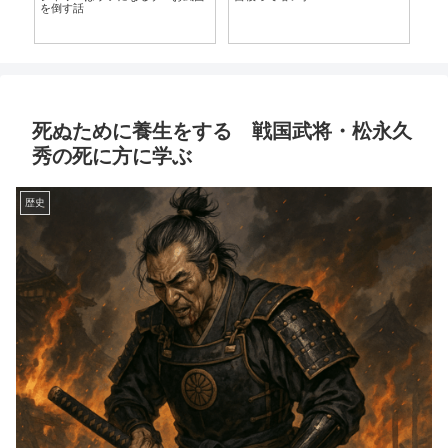
を倒す話
遺
死ぬために養生をする 戦国武将・松永久
秀の死に方に学ぶ
歴史