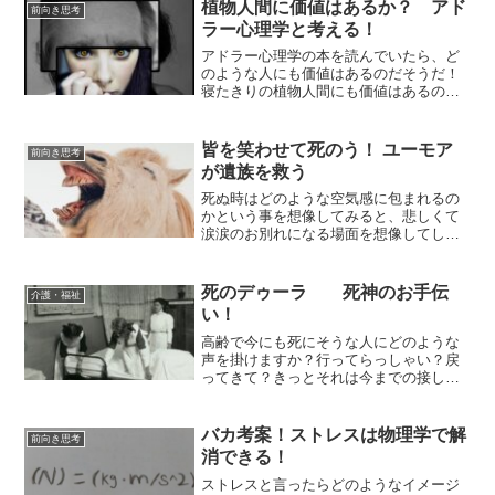
植物人間に価値はあるか？ アド
前向き思考
ラー心理学と考える！
アドラー心理学の本を読んでいたら、ど
のような人にも価値はあるのだそうだ！
寝たきりの植物人間にも価値はあるのだ
そうだ。では死んでしまったら価値は無
くなるのか？それはきっと無いだろう！
死にも価値を見出して生きていこう！そ
皆を笑わせて死のう！ ユーモア
前向き思考
うすれば人生楽になる！
が遺族を救う
死ぬ時はどのような空気感に包まれるの
かという事を想像してみると、悲しくて
涙涙のお別れになる場面を想像してしま
いますよね。そこで、最期の最後はホッ
と一息つくような空気感の演出を考えて
みるといったような内容になります。一
死のデゥーラ 死神のお手伝
介護・福祉
生残る最期の言葉それは誰の為？
い！
高齢で今にも死にそうな人にどのような
声を掛けますか？行ってらっしゃい？戻
ってきて？きっとそれは今までの接し方
によって違いは出てくることでしょう。
安心して逝ける事を御手伝いする方がい
るそうです。死のデゥーラ！いったい彼
バカ考案！ストレスは物理学で解
前向き思考
らは何者なのでしょうか？
消できる！
ストレスと言ったらどのようなイメージ