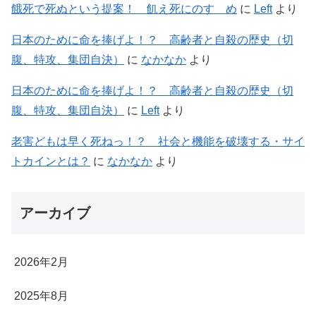
餓死で死ぬという提案！ 飢え死にのすゝめ
に
Left
より
日本のために命を捧げよ！？ 高齢者と自殺の歴史（切
腹、特攻、集団自決）
に
なかなか
より
日本のために命を捧げよ！？ 高齢者と自殺の歴史（切
腹、特攻、集団自決）
に
Left
より
老害どもは早く死ねっ！？ 社会と機能を破壊する・サイ
トカインとは？
に
なかなか
より
アーカイブ
2026年2月
2025年8月