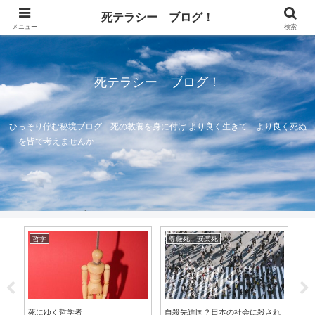
死テラシー ブログ！
メニュー
検索
死テラシー ブログ！
ひっそり佇む秘境ブログ 死の教養を身に付け より良く生きて より良く死ぬ
を皆で考えませんか
哲学
尊厳死 安楽死
宗
あ
死にゆく哲学者
自殺先進国？日本の社会に殺され
天