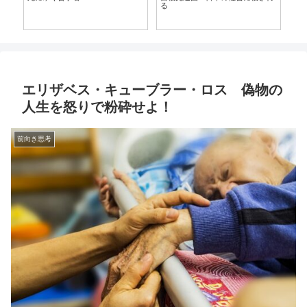
る
に
エリザベス・キューブラー・ロス 偽物の
人生を怒りで粉砕せよ！
前向き思考