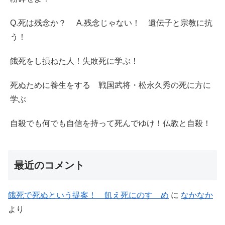
Q.死は残念か？ A.残念じゃない！ 遺伝子と宗教に抗
う！
餓死をし損ねた人！失敗死に学ぶ！
死ぬために養生をする 戦国武将・松永久秀の死に方に
学ぶ
自殺でも何でも自信を持って死んでゆけ！仏教と自殺！
最近のコメント
餓死で死ぬという提案！ 飢え死にのすゝめ
に
なかなか
より