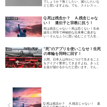
でしょうか？無くしたい、減らしたいな
どと思いますよね。でも、ストレスって
生きていくためには必要なモノなのです
よ。しかも、ストレスって力（ちから）
だってことも知っていましたか？物理的
Q.死は残念か？ A.残念じゃな
前向き思考
にストレスを見てみました
い！ 遺伝子と宗教に抗う！
死は残念じゃない！死は恐くない！生命
誕生と同等で神秘的な出来事に過ぎな
い！そんなふうに思い込むことで人生最
期の瞬間には笑って死ぬ事ができるは
ず。遺伝子や宗教を交えて生の最期につ
いて考えてみました。
“死”のアプリを使いこなせ！生死
健康
の車輪を同時に回す！
人間、日本人は何かにつけて生きること
をグイグイ要求してきますよね、きっと
お金が儲かるからだと思います。そんな
偏った価値観を一蹴し、死ぬ事も重要視
してみる。生きる車輪と死ぬ車輪、両方
の車輪を上手に回し、人生を有意義に過
ごしていこうという提案です。
Q.死は残念か？ A.残念じゃない！ 遺