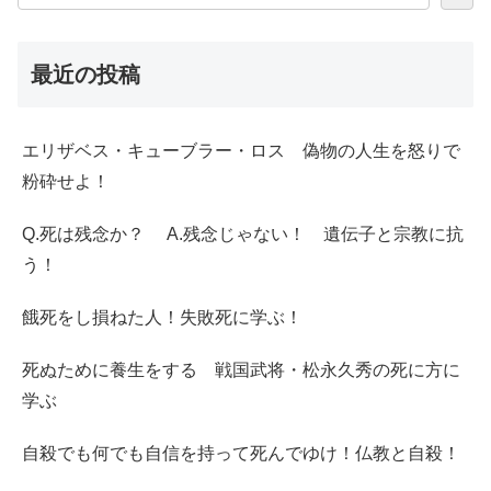
最近の投稿
エリザベス・キューブラー・ロス 偽物の人生を怒りで
粉砕せよ！
Q.死は残念か？ A.残念じゃない！ 遺伝子と宗教に抗
う！
餓死をし損ねた人！失敗死に学ぶ！
死ぬために養生をする 戦国武将・松永久秀の死に方に
学ぶ
自殺でも何でも自信を持って死んでゆけ！仏教と自殺！