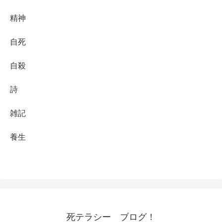
精神
自死
自殺
詩
雑記
養生
死テラシー ブログ！