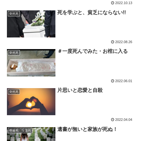
2022.10.13
死を学ぶと、貧乏にならない!!
突然死
2022.08.26
＃一度死んでみた・お棺に入る
突然死
2022.06.01
片思いと恋愛と自殺
突然死
2022.04.04
遺書が無いと家族が死ぬ！
尊厳死 安楽死