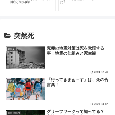
自殺と支援事業
だ！
に
突然死
究極の地震対策は死を覚悟する
突然死
事！地震の仕組みと死生観
2024.07.26
「行ってきまぁ～す」は、死の合
突然死
言葉！
2024.04.12
グリーフワークって知ってる？
前向き思考