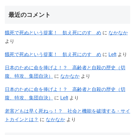
最近のコメント
餓死で死ぬという提案！ 飢え死にのすゝめ
に
なかなか
より
餓死で死ぬという提案！ 飢え死にのすゝめ
に
Left
より
日本のために命を捧げよ！？ 高齢者と自殺の歴史（切
腹、特攻、集団自決）
に
なかなか
より
日本のために命を捧げよ！？ 高齢者と自殺の歴史（切
腹、特攻、集団自決）
に
Left
より
老害どもは早く死ねっ！？ 社会と機能を破壊する・サイ
トカインとは？
に
なかなか
より