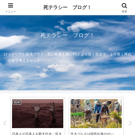
死テラシー ブログ！
メニュー
検索
死テラシー ブログ！
ひっそり佇む秘境ブログ 死の教養を身に付け より良く生きて より良く死ぬ
を皆で考えませんか
精神
歴史
宗
日本人が日本人を殺す社会・拡大
生きづらさは稲作伝来のせい
天