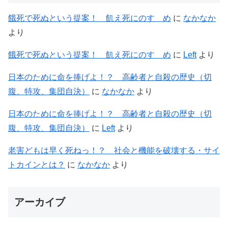
餓死で死ぬという提案！ 飢え死にのすゝめ
に
なかなか
より
餓死で死ぬという提案！ 飢え死にのすゝめ
に
Left
より
日本のために命を捧げよ！？ 高齢者と自殺の歴史（切
腹、特攻、集団自決）
に
なかなか
より
日本のために命を捧げよ！？ 高齢者と自殺の歴史（切
腹、特攻、集団自決）
に
Left
より
老害どもは早く死ねっ！？ 社会と機能を破壊する・サイ
トカインとは？
に
なかなか
より
アーカイブ