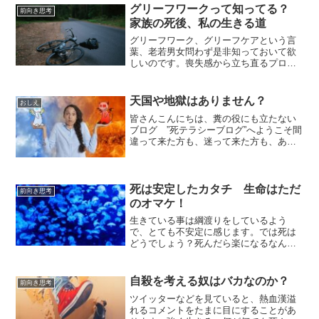
グリーフワークって知ってる？
前向き思考
家族の死後、私の生きる道
グリーフワーク、グリーフケアという言
葉、老若男女問わず是非知っておいて欲
しいのです。喪失感から立ち直るプロセ
スを事前に知っているのか、知らないの
かで、人生が180°変わります。何も特別
な事は必要ありません。心の片隅にでも
天国や地獄はありません？
おしえ
置いておいて下さい。
皆さんこんにちは、糞の役にも立たない
ブログ ”死テラシーブログ”へようこそ間
違って来た方も、迷って来た方も、あな
た様に会えてとてもうれしくおもいま
す。今回は天国と地獄を圧倒的な個人的
解釈でつづってみようと思います。一人
でも賛同していただけて...
死は安定したカタチ 生命はただ
前向き思考
のオマケ！
生きている事は綱渡りをしているよう
で、とても不安定に感じます。では死は
どうでしょう？死んだら楽になるなんて
言う人もいますがどうしてそう思うので
しょうか？生命誕生自体あり得なかった
と考えた場合、死とは、あり得なかった
自殺を考える奴はバカなのか？
前向き思考
状態に還る事なのではないか
ツイッターなどを見ていると、熱血漢溢
れるコメントをたまに目にすることがあ