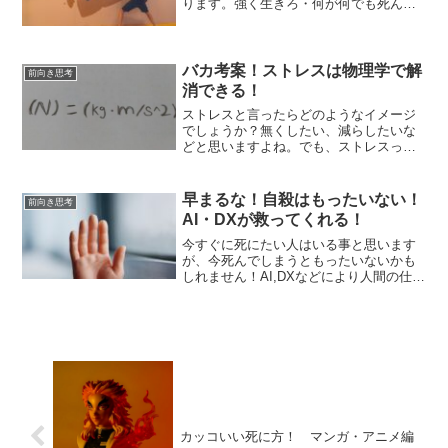
ります。強く生きろ・何が何でも死んで
はいけない…といった具合に励まされ
る？ことがあります。そんなコメントに
対してどのように対応したら良いのかを
考えてみました。
バカ考案！ストレスは物理学で解
前向き思考
消できる！
ストレスと言ったらどのようなイメージ
でしょうか？無くしたい、減らしたいな
どと思いますよね。でも、ストレスって
生きていくためには必要なモノなのです
よ。しかも、ストレスって力（ちから）
だってことも知っていましたか？物理的
早まるな！自殺はもったいない！
前向き思考
にストレスを見てみました
AI・DXが救ってくれる！
今すぐに死にたい人はいる事と思います
が、今死んでしまうともったいないかも
しれません！AI,DXなどにより人間の仕事
が無くなりつつあると予想されてます、
働くことも無く、生活水準を下げて、小
さな幸せを見つけて生きて行く未来を想
像してみました。
カッコいい死に方！ マンガ・アニメ編