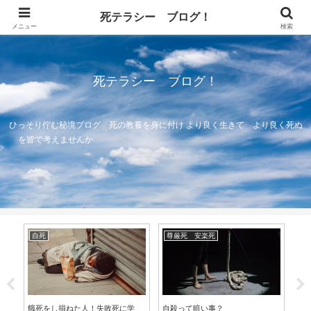
死テラシー ブログ！
メニュー
検索
死テラシー ブログ！
ひっそり佇む秘境ブログ 死の教養を身に付け より良く生きて より良く死ぬ
を皆で考えませんか
自死
尊厳死 安楽死
突
あ
餓死をし損ねた人！失敗死に学
自殺って暗い事？
＃