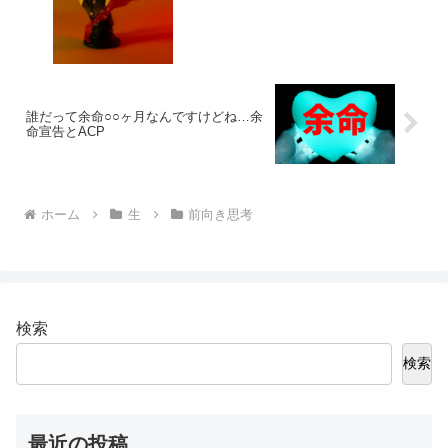
誰だって余命○○ヶ月なんですけどね…余
命宣告とACP
ホーム
生
前向き思考
検索
検索
最近の投稿